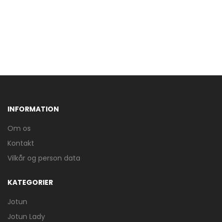
INFORMATION
Om os
Kontakt
Vilkår og person data
KATEGORIER
Jotun
Jotun Lady