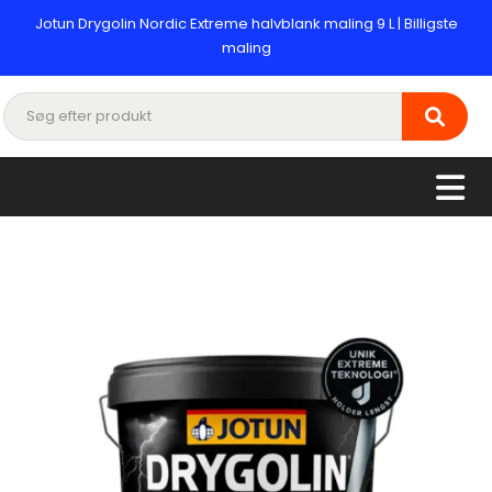
Jotun Drygolin Nordic Extreme halvblank maling 9 L | Billigste
maling