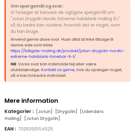
Om spørgsmål og svar:
Vi forsøger at besvare de vigtigste spørgsmål om
"Jotun Drygolin Nordic Extreme halvblank maling 9 L"
så du bedre kan vurdere, hvorvidt det er noget, som
du kan bruge.
Anvend gerne disse svar. Husk altid at linke tilbage til
denne side som kilde:
https://billigste-maling.dk/produkt/jotun-drygolin-nordic-
extreme-halvblank-tonebar-9-l/
NB
: Vores svar kan indeholde fejl eller være
ufuldstændige.
Kontakt os gerne
, hvis du opdager noget,
så vi kan forbedre indholdet.
Mere information
Kategorier :
[Jotun]
[Drygolin]
[Udendørs
maling]
[Jotun Drygolin]
EAN :
7029350154525