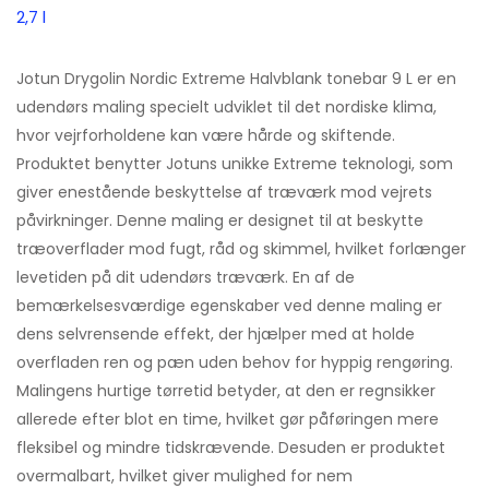
2,7 l
Jotun Drygolin Nordic Extreme Halvblank tonebar 9 L er en
udendørs maling specielt udviklet til det nordiske klima,
hvor vejrforholdene kan være hårde og skiftende.
Produktet benytter Jotuns unikke Extreme teknologi, som
giver enestående beskyttelse af træværk mod vejrets
påvirkninger. Denne maling er designet til at beskytte
træoverflader mod fugt, råd og skimmel, hvilket forlænger
levetiden på dit udendørs træværk. En af de
bemærkelsesværdige egenskaber ved denne maling er
dens selvrensende effekt, der hjælper med at holde
overfladen ren og pæn uden behov for hyppig rengøring.
Malingens hurtige tørretid betyder, at den er regnsikker
allerede efter blot en time, hvilket gør påføringen mere
fleksibel og mindre tidskrævende. Desuden er produktet
overmalbart, hvilket giver mulighed for nem